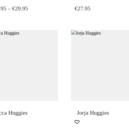
DUCT
PRICE
.95
–
€
29.95
€
27.95
TIPLE
RANGE:
IANTS.
€27.95
THROUGH
IONS
€29.95
Y
SEN
DUCT
E
cca Huggies
Jorja Huggies
THIS
PRODUCT