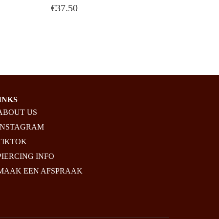
€
37.50
E:
UGH
INKS
ABOUT US
INSTAGRAM
TIKTOK
PIERCING INFO
MAAK EEN AFSPRAAK