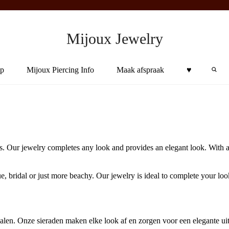
Mijoux Jewelry
Sea
p
Mijoux Piercing Info
Maak afspraak
♥︎
s. Our jewelry completes any look and provides an elegant look. With a 
ue, bridal or just more beachy. Our jewelry is ideal to complete your lo
len. Onze sieraden maken elke look af en zorgen voor een elegante uitst