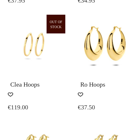
€
37.95
€
34.95
OUT OF
STOCK
Clea Hoops
Ro Hoops
€
119.00
€
37.50