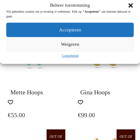
Beheer toestemming
€
19.95
€
45.00
Wij gebruiken cookies om je ervaring te verbeteren. Klik op
"Accepteren"
om hiermee akkoord te
gaan.
Accepteren
OUT OF
STOCK
Weigeren
Cookiebeleid
Mette Hoops
Gina Hoops
€
55.00
€
99.00
OUT OF
OUT OF