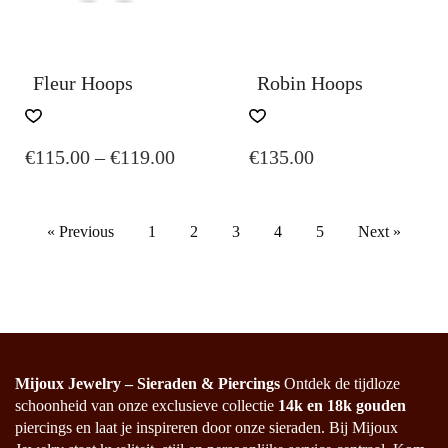
Fleur Hoops
Robin Hoops
THIS
PRODUCT
PRICE
€
115.00
–
€
119.00
€
135.00
HAS
MULTIPLE
RANGE:
VARIANTS.
€115.00
THE
« Previous
1
2
3
4
5
Next »
THROUGH
OPTIONS
€119.00
MAY
BE
CHOSEN
ON
THE
PRODUCT
Mijoux Jewelry – Sieraden & Piercings
Ontdek de tijdloze
PAGE
schoonheid van onze exclusieve collectie
14k en 18k gouden
piercings en laat je inspireren door onze sieraden. Bij Mijoux