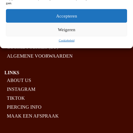
MIJOUX
gaan.
CONTACT
Accepteren
SHIPPING POLICIES
RETURN POLICIES
Weigeren
CUSTOMER SERVICE
Cookiebeleid
COOKIE POLICIES (EU)
ALGEMENE VOORWAARDEN
LINKS
ABOUT US
INSTAGRAM
TIKTOK
PIERCING INFO
MAAK EEN AFSPRAAK