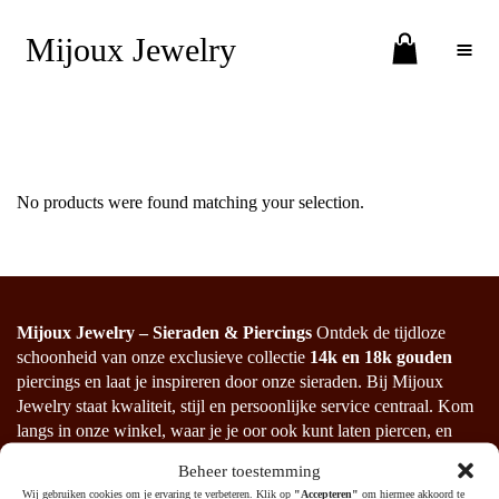
Mijoux Jewelry
Toggle Menu
No products were found matching your selection.
Mijoux Jewelry – Sieraden & Piercings
Ontdek de tijdloze
schoonheid van onze exclusieve collectie
14k en 18k gouden
piercings en laat je inspireren door onze sieraden. Bij Mijoux
Jewelry staat kwaliteit, stijl en persoonlijke service centraal. Kom
langs in onze winkel, waar je je oor ook kunt laten piercen, en
bekijk of bestel onze collectie op onze website.
Beheer toestemming
Wij gebruiken cookies om je ervaring te verbeteren. Klik op
"Accepteren"
om hiermee akkoord te