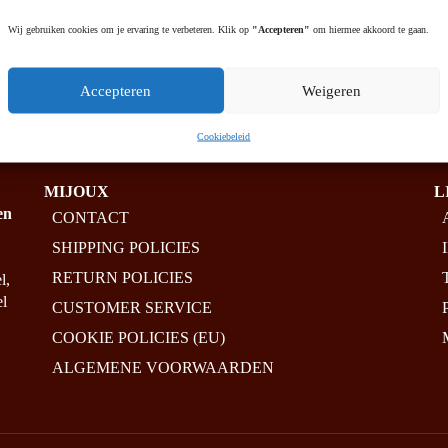
Wij gebruiken cookies om je ervaring te verbeteren. Klik op
"Accepteren"
om hiermee akkoord te gaan.
Accepteren
Weigeren
Cookiebeleid
MIJOUX
L
en
CONTACT
SHIPPING POLICIES
RETURN POLICIES
l,
el
CUSTOMER SERVICE
COOKIE POLICIES (EU)
ALGEMENE VOORWAARDEN