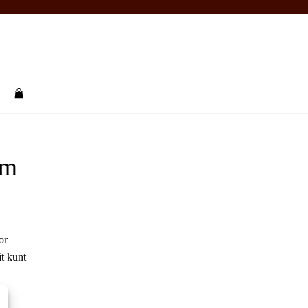
rch
om
or
it kunt