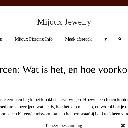
Mijoux Jewelry
Sea
p
Mijoux Piercing Info
Maak afspraak
♥︎
cen: Wat is het, en hoe voork
die een piercing in het kraakbeen overwegen. Hoewel een bloemkoolo
goed om te begrijpen wat het is, hoe het kan ontstaan, en vooral hoe je d
 is een blijvende misvorming van het oor, waarbij het kraakbeen zijn
e structuur krijgt. Dit ontstaat meestal door…
Beheer toestemming