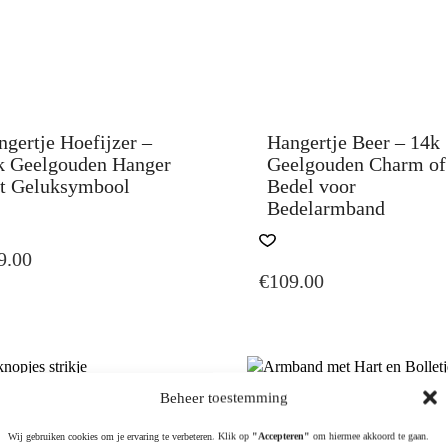
gertje Hoefijzer –
Hangertje Beer – 14k
k Geelgouden Hanger
Geelgouden Charm of
t Geluksymbool
Bedel voor
Bedelarmband
9.00
€
109.00
Beheer toestemming
Wij gebruiken cookies om je ervaring te verbeteren. Klik op
"Accepteren"
om hiermee akkoord te gaan.