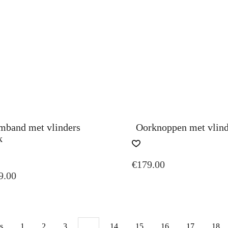
mband met vlinders
Oorknoppen met vlind
k
€
179.00
9.00
s
1
2
3
…
14
15
16
17
18