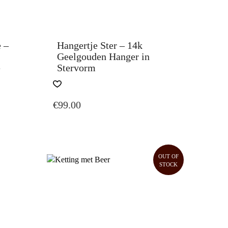
 –
Hangertje Ster – 14k
Geelgouden Hanger in
e
Stervorm
€
99.00
OUT OF
STOCK