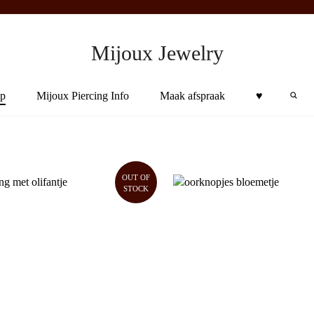
Mijoux Jewelry
Sea
p
Mijoux Piercing Info
Maak afspraak
♥︎
OUT OF
STOCK