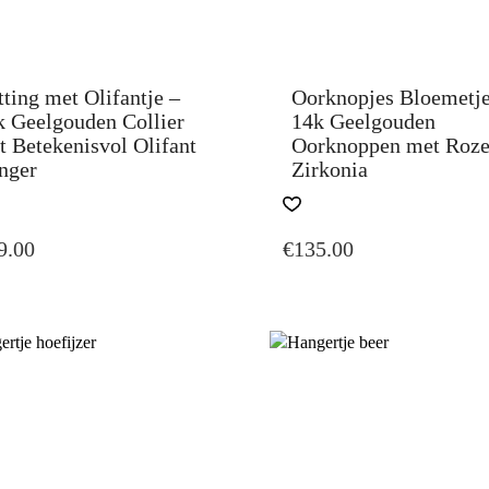
ting met Olifantje –
Oorknopjes Bloemetje
k Geelgouden Collier
14k Geelgouden
t Betekenisvol Olifant
Oorknoppen met Roz
nger
Zirkonia
9.00
€
135.00