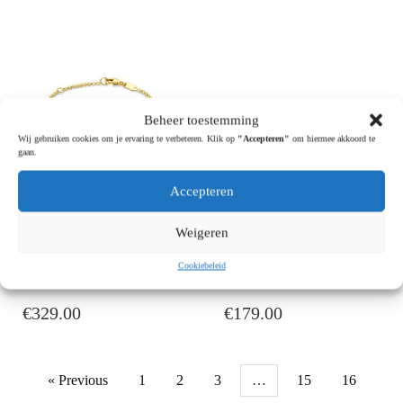
Beheer toestemming
Wij gebruiken cookies om je ervaring te verbeteren. Klik op
"Accepteren"
om hiermee akkoord te
gaan.
Accepteren
Armband met
Bloem
Weigeren
Bloemen 14k
Oorknoppen 14k
Cookiebeleid
€
329.00
€
179.00
« Previous
1
2
3
…
15
16