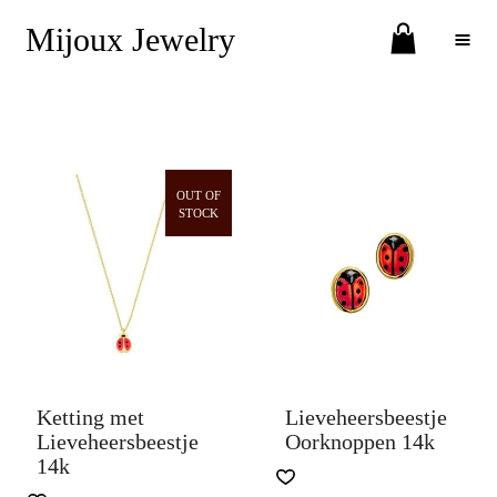
Mijoux Jewelry
Toggle Menu
OUT OF
STOCK
Ketting met
Lieveheersbeestje
Lieveheersbeestje
Oorknoppen 14k
14k