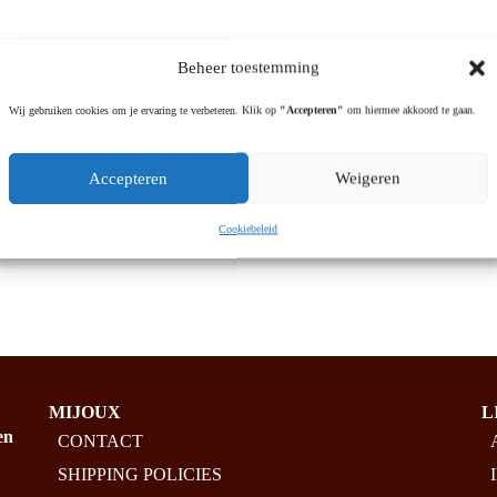
Beheer toestemming
mband met vlinders
Wij gebruiken cookies om je ervaring te verbeteren. Klik op
"Accepteren"
om hiermee akkoord te gaan.
k
Accepteren
Weigeren
9.00
Cookiebeleid
MIJOUX
L
en
CONTACT
SHIPPING POLICIES