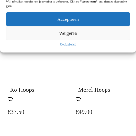
Wij gebruiken cookies om je ervaring te verbeteren. Klik op
"Accepteren"
om hiermee akkoord te
gaan.
€
34.95
€
119.00
Accepteren
Weigeren
Cookiebeleid
Ro Hoops
Merel Hoops
€
37.50
€
49.00