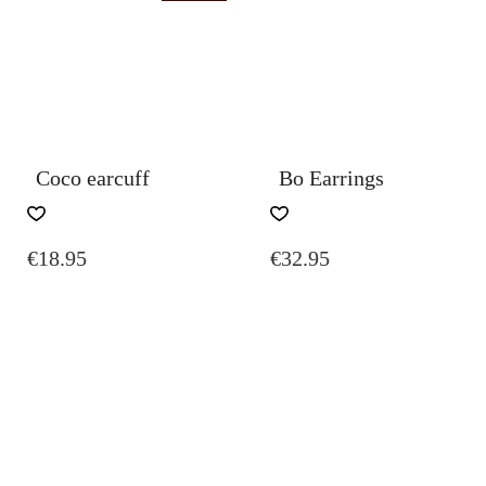
€75.00
MAY
BE
CHOSEN
ON
THE
PRODUCT
PAGE
Coco earcuff
Bo Earrings
€
18.95
€
32.95