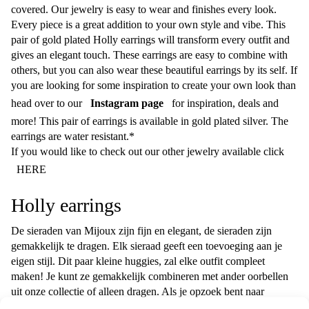
covered. Our jewelry is easy to wear and finishes every look.
Every piece is a great addition to your own style and vibe. This
pair of gold plated Holly earrings will transform every outfit and
gives an elegant touch. These earrings are easy to combine with
others, but you can also wear these beautiful earrings by its self. If
you are looking for some inspiration to create your own look than
head over to our
Instagram page
for inspiration, deals and
more! This pair of earrings is available in gold plated silver. The
earrings are water resistant.*
If you would like to check out our other jewelry available click
HERE
Holly earrings
De sieraden van Mijoux zijn fijn en elegant, de sieraden zijn
gemakkelijk te dragen. Elk sieraad geeft een toevoeging aan je
eigen stijl. Dit paar kleine huggies, zal elke outfit compleet
maken! Je kunt ze gemakkelijk combineren met ander oorbellen
uit onze collectie of alleen dragen. Als je opzoek bent naar
inspiratie om je eigen look te creëren met onze sieraden dan ben