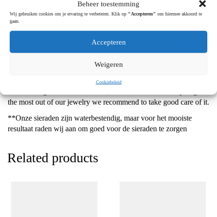
Beheer toestemming
je bij onze Instagram pagina aan het juiste adres. Hier delen we
Wij gebruiken cookies om je ervaring te verbeteren. Klik op
"Accepteren"
om hiermee akkoord te
dagelijks nieuwe sieraden, manieren om de sieraden te stylen,
gaan.
deals en nog veel meer. Verkrijgbaar in verguld zilver, de
oorbellen gaan per paar. De oorbellen zijn waterbestendig.**
Accepteren
Voor inspiratie en looks zie onze
Instagram pagina.
Weigeren
Wil je onze gehele collectie bekijken klik dan
hier.
Cookiebeleid
*Our earrings are water resistant, however to make sure you get
the most out of our jewelry we recommend to take good care of it.
**Onze sieraden zijn waterbestendig, maar voor het mooiste
resultaat raden wij aan om goed voor de sieraden te zorgen
Related products