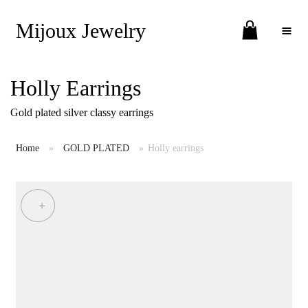
Mijoux Jewelry
Toggle Menu
Holly Earrings
Gold plated silver classy earrings
Home
»
GOLD PLATED
»
Holly earrings
+