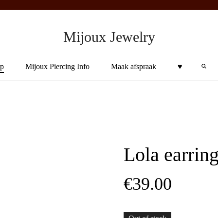
Mijoux Jewelry
Sea
p
Mijoux Piercing Info
Maak afspraak
♥︎
Lola earrin
+
€
39.00