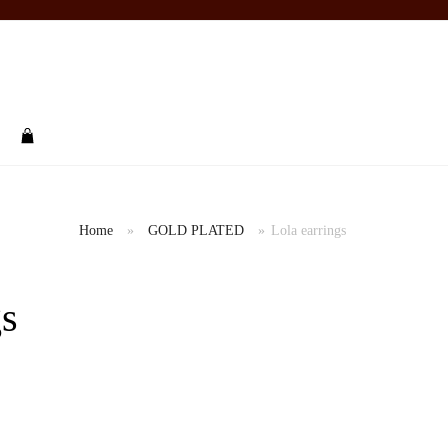
rch
Home
»
GOLD PLATED
»
Lola earrings
gs
+