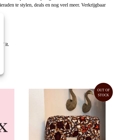
eraden te stylen, deals en nog veel meer. Verkrijgbaar
f it.
OUT OF
STOCK