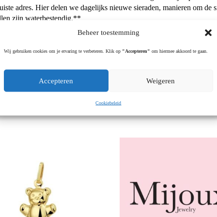
juiste adres. Hier delen we dagelijks nieuwe sieraden, manieren om de si
llen zijn waterbestendig.**
Beheer toestemming
Wij gebruiken cookies om je ervaring te verbeteren. Klik op
"Accepteren"
om hiermee akkoord te gaan.
e you get the most out of our jewelry we recommend to take good care o
Accepteren
Weigeren
oiste resultaat raden wij aan om goed voor de sieraden te zorgen
Cookiebeleid