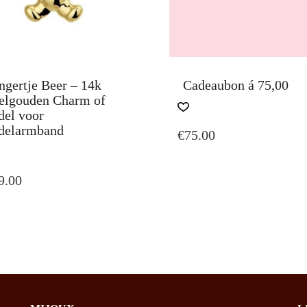
ngertje Beer – 14k
Cadeaubon á 75,00
elgouden Charm of
del voor
delarmband
€
75.00
9.00