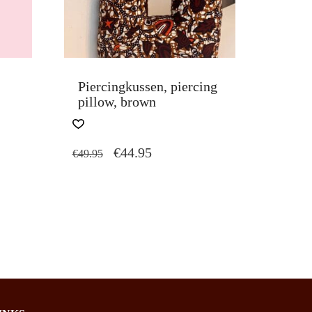
Piercingkussen, piercing
pillow, brown
ORIGINAL
CURRENT
€
44.95
€
49.95
PRICE
PRICE
WAS:
IS:
€49.95.
€44.95.