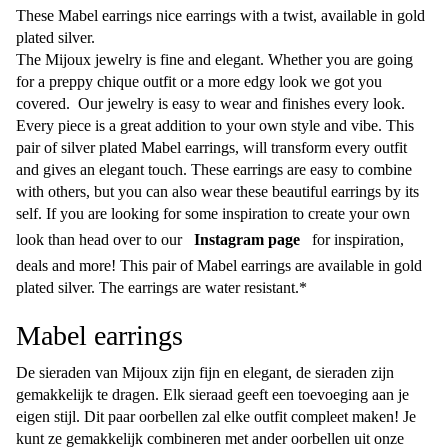
These Mabel earrings nice earrings with a twist, available in gold
plated silver.
The Mijoux jewelry is fine and elegant. Whether you are going
for a preppy chique outfit or a more edgy look we got you
covered. Our jewelry is easy to wear and finishes every look.
Every piece is a great addition to your own style and vibe. This
pair of silver plated Mabel earrings, will transform every outfit
and gives an elegant touch. These earrings are easy to combine
with others, but you can also wear these beautiful earrings by its
self. If you are looking for some inspiration to create your own
look than head over to our
Instagram page
for inspiration,
deals and more! This pair of Mabel earrings are available in gold
plated silver. The earrings are water resistant.*
Mabel earrings
De sieraden van Mijoux zijn fijn en elegant, de sieraden zijn
gemakkelijk te dragen. Elk sieraad geeft een toevoeging aan je
eigen stijl. Dit paar oorbellen zal elke outfit compleet maken! Je
kunt ze gemakkelijk combineren met ander oorbellen uit onze