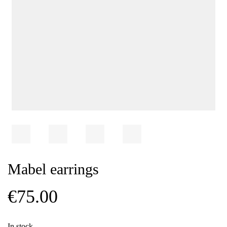
Mabel earrings
€
75.00
In stock