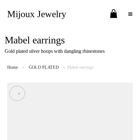
Mijoux Jewelry
Toggle Menu
Mabel earrings
Gold plated silver hoops with dangling rhinestones
Home
»
GOLD PLATED
»
Mabel earrings
+