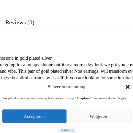
Reviews (0)
nestone in gold plated silver.
re going for a preppy chique outfit or a more edgy look we got you cov
and vibe. This pair of gold plated silver Noa earrings, will transform e
these beautiful earrings by its self. If you are looking for some inspira
s pair of Noa earrings are available in gold plated silver. The earrings a
Beheer toestemming
Wij gebruiken cookies om je ervaring te verbeteren. Klik op
"Accepteren"
om hiermee akkoord te gaan.
 zijn gemakkelijk te dragen. Elk sieraad geeft een toevoeging aan je eige
Accepteren
Weigeren
ander oorbellen uit onze collectie of alleen dragen. Als je opzoek ben
juiste adres. Hier delen we dagelijks nieuwe sieraden, manieren om de si
Cookiebeleid
llen zijn waterbestendig.**