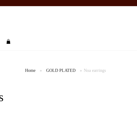
rch
Home
»
GOLD PLATED
»
Noa earrings
s