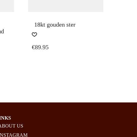
18kt gouden ster
ud
€
89.95
INKS
ABOUT US
INSTAGRAM