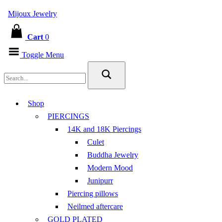
Mijoux Jewelry
Cart
0
Toggle Menu
Shop
PIERCINGS
14K and 18K Piercings
Culet
Buddha Jewelry
Modern Mood
Junipurr
Piercing pillows
Neilmed aftercare
GOLD PLATED