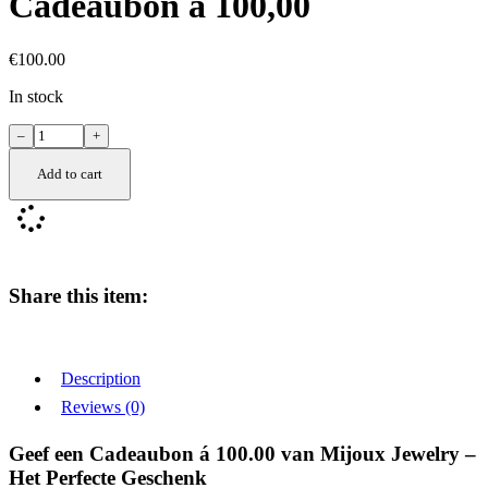
Cadeaubon á 100,00
€
100.00
In stock
Cadeaubon
á
100,00
Add to cart
quantity
Share this item:
Description
Reviews (0)
Geef een Cadeaubon á 100.00 van Mijoux Jewelry –
Het Perfecte Geschenk