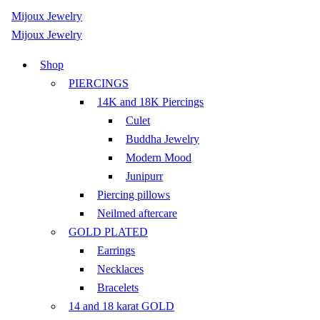
Mijoux Jewelry
Mijoux Jewelry
Shop
PIERCINGS
14K and 18K Piercings
Culet
Buddha Jewelry
Modern Mood
Junipurr
Piercing pillows
Neilmed aftercare
GOLD PLATED
Earrings
Necklaces
Bracelets
14 and 18 karat GOLD