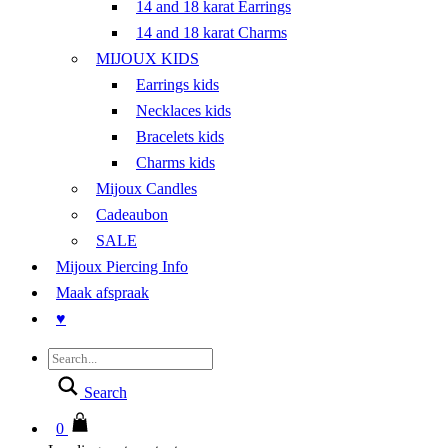
14 and 18 karat Earrings
14 and 18 karat Charms
MIJOUX KIDS
Earrings kids
Necklaces kids
Bracelets kids
Charms kids
Mijoux Candles
Cadeaubon
SALE
Mijoux Piercing Info
Maak afspraak
♥︎
Search
0