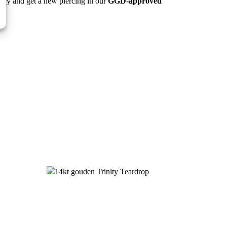
oral design set with brilliant-cut diamonds for a
s for the perfect match.
elry and get a new piercing in our
GGD-approved