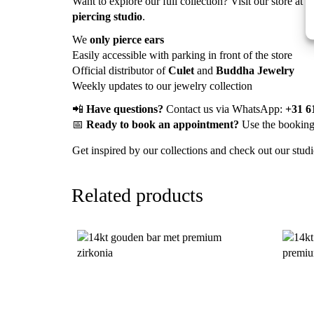
Triple floral piercing with diam
Looking for a subtle and elegant Triple floral piercin
beautiful sparkle. The
threaded system
ensures a secur
💎
Why Choose This Triple floral piercing with d
Solid 18kt gold
– High-quality, durable, and hypoaller
Delicate floral design with brilliant-cut diamonds
– 
Threaded system
– Ensures a secure and comfortable f
Available in multiple lengths
– Find the perfect size f
✨
Piercings & Jewelry at Mijoux
Want to explore our full collection? Visit our store at
R
piercing studio
.
We
only pierce ears
Easily accessible with parking in front of the store
Official distributor of
Culet
and
Buddha Jewelry
Weekly updates to our jewelry collection
📲
Have questions?
Contact us via WhatsApp:
+31 6
📅
Ready to book an appointment?
Use the booking 