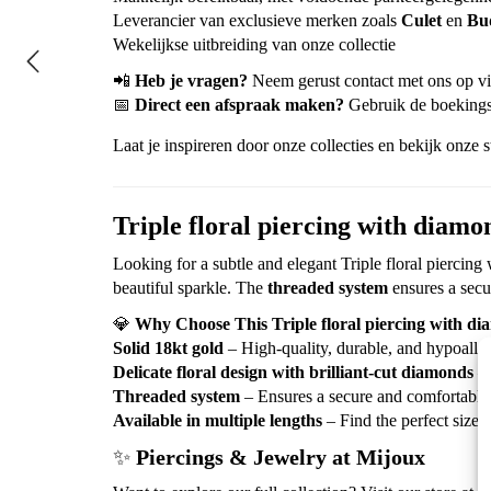
💎
Waarom kiezen voor deze Triple floral piercin
18kt massief goud
– Hoogwaardige kwaliteit, duurza
Subtiel bloemdesign met briljant geslepen diamant
Threaded systeem
– Voor een stevige en comfortabele
Verkrijgbaar in verschillende lengtes
– Vind de perf
✨
Piercings & Sieraden bij Mijoux
Wil je onze volledige collectie bekijken? Bezoek onze
een nieuwe piercing laten zetten in onze
door de GGD
Wij piercen
uitsluitend in het oor
Makkelijk bereikbaar, met voldoende parkeergelegenh
Leverancier van exclusieve merken zoals
Culet
en
Bu
Wekelijkse uitbreiding van onze collectie
📲
Heb je vragen?
Neem gerust contact met ons op 
📅
Direct een afspraak maken?
Gebruik de boekings
Laat je inspireren door onze collecties en bekijk onze s