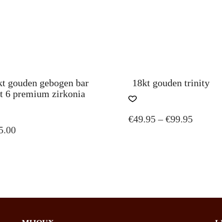
io on
Instagram
!
kt gouden gebogen bar
18kt gouden trinity
t 6 premium zirkonia