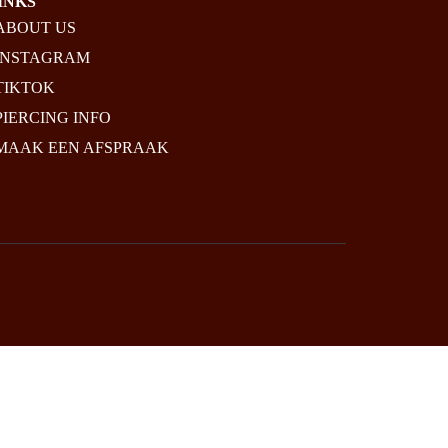
€
149.95
E:
UGH
INKS
ABOUT US
INSTAGRAM
TIKTOK
PIERCING INFO
MAAK EEN AFSPRAAK