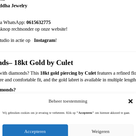
g with diamonds?
am en hypoallergeen.
en
– Tijdloos en elegant.
 bevestiging.
ecte maat voor jouw piercing.
 winkel aan de
Rijnstraat 219 in Amsterdam
! Hier kun je niet alleen
 goedgekeurde piercingstudio
.
eid
ddha Jewelry
via WhatsApp:
0615632775
Beheer toestemming
knop rechtsonder op onze website!
Wij gebruiken cookies om je ervaring te verbeteren. Klik op
"Accepteren"
om hiermee akkoord te gaan.
tudio in actie op
Instagram
!
Accepteren
Weigeren