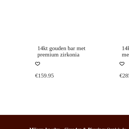
Get inspired by our collections and check out our stud
Related products
14kt gouden bar met
14
premium zirkonia
me