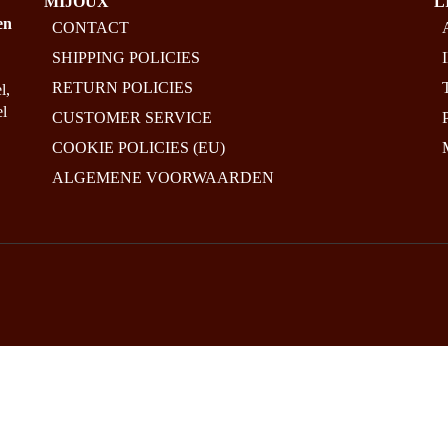
THIS
PRODUCT
PRICE
€
49.95
–
€
99.95
HAS
5.00
MULTIPLE
RANG
VARIANTS.
€49.95
THE
THRO
OPTIONS
€99.95
MAY
BE
CHOSEN
ON
THE
MIJOUX
L
PRODUCT
en
CONTACT
PAGE
SHIPPING POLICIES
RETURN POLICIES
l,
el
CUSTOMER SERVICE
COOKIE POLICIES (EU)
ALGEMENE VOORWAARDEN