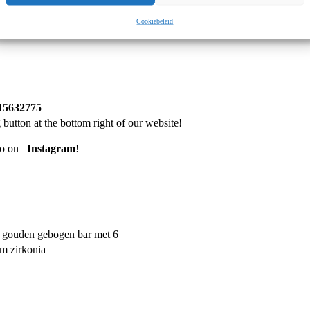
onds– 18kt Gold by Culet
Cookiebeleid
g with diamonds? This
18kt gold piercing by Culet
features a refined fl
e and comfortable fit, and the gold labret is available in multiple length
iamonds?
genic.
Timeless and elegant.
it.
or your piercing.
ijnstraat 219 in Amsterdam
! Here, you can admire our exclusive jew
15632775
button at the bottom right of our website!