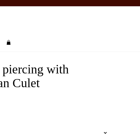
rch
l piercing with
an Culet