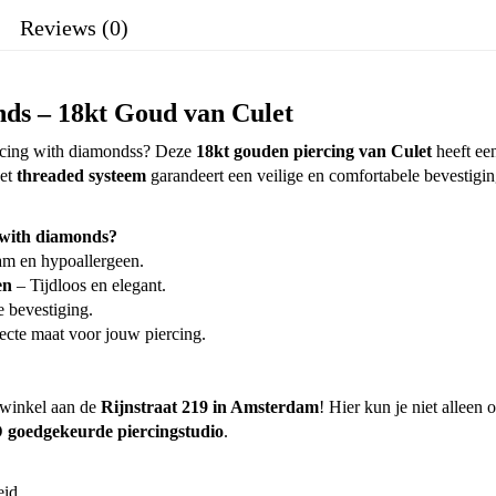
Reviews (0)
onds – 18kt Goud van Culet
iercing with diamondss? Deze
18kt gouden piercing van Culet
heeft ee
Het
threaded systeem
garandeert een veilige en comfortabele bevestiging