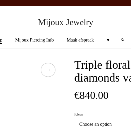
Mijoux Jewelry
Sea
p
Mijoux Piercing Info
Maak afspraak
♥︎
Triple flora
+
diamonds v
€
840.00
Kleur