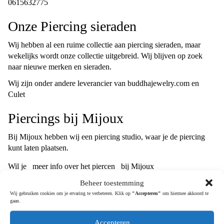
0615632775
Onze Piercing sieraden
Wij hebben al een ruime collectie aan piercing sieraden, maar
wekelijks wordt onze collectie uitgebreid. Wij blijven op zoek
naar nieuwe merken en sieraden.
Wij zijn onder andere leverancier van buddhajewelry.com en
Culet
Piercings bij Mijoux
Bij Mijoux hebben wij een piercing studio, waar je de piercing
kunt laten plaatsen.
Wil je
meer info over het piercen
bij Mijoux
Beheer toestemming
Voor inspiratie, kijk dan eens op onze
Instagram pagina
, hier
Wij gebruiken cookies om je ervaring te verbeteren. Klik op
"Accepteren"
om hiermee akkoord te
vind je ook filmpjes van onze studio in Amsterdam.
gaan.
Bij Mijoux piercen wij alleen in het oor!
Accepteren