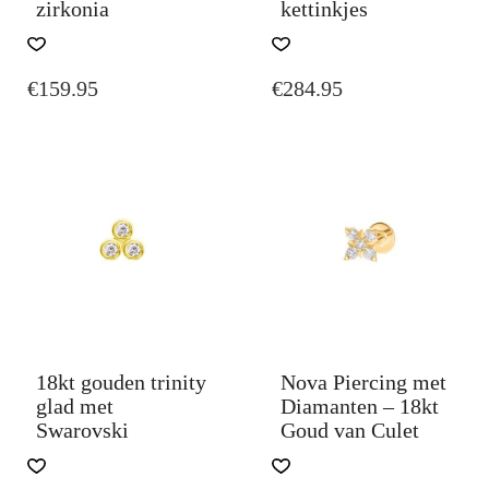
zirkonia
kettinkjes
€
159.95
€
284.95
18kt gouden trinity
Nova Piercing met
glad met
Diamanten – 18kt
Swarovski
Goud van Culet
THIS
PRODUCT