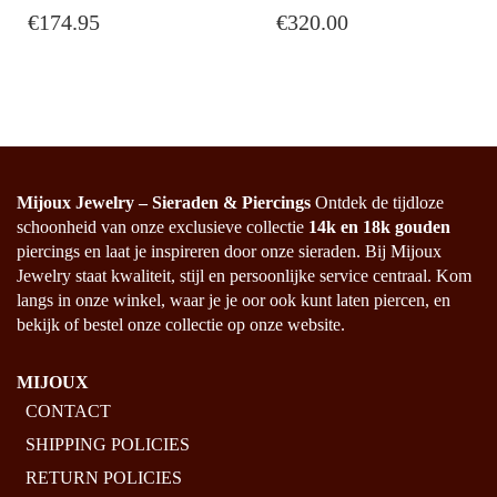
€
174.95
€
320.00
HAS
MULTIPLE
VARIANTS.
THE
OPTIONS
MAY
BE
CHOSEN
Mijoux Jewelry – Sieraden & Piercings
Ontdek de tijdloze
ON
schoonheid van onze exclusieve collectie
14k en 18k gouden
THE
piercings en laat je inspireren door onze sieraden. Bij Mijoux
PRODUCT
Jewelry staat kwaliteit, stijl en persoonlijke service centraal. Kom
PAGE
langs in onze winkel, waar je je oor ook kunt laten piercen, en
bekijk of bestel onze collectie op onze website.
MIJOUX
CONTACT
SHIPPING POLICIES
RETURN POLICIES