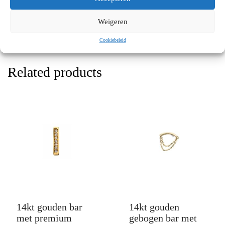
Mijoux is een door de GGD goedgekeurde piercingstudio.
Weigeren
Rechtsonder kun je een afspraak voor het piercen boeken.
Cookiebeleid
Related products
14kt gouden bar
14kt gouden
met premium
gebogen bar met