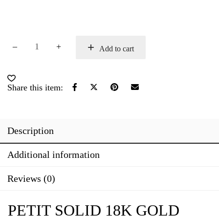
Petit
Add to cart
solid
18K
gold
multi
Share this item:
huggie
van
Culet
quantity
Description
Additional information
Reviews (0)
PETIT SOLID 18K GOLD