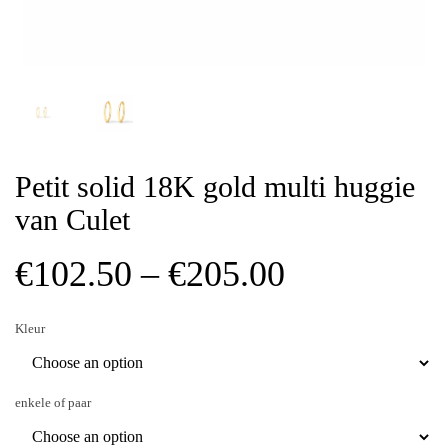
Petit solid 18K gold multi huggie
van Culet
Price
€
102.50
–
€
205.00
range:
Kleur
€102.50
through
enkele of paar
€205.00